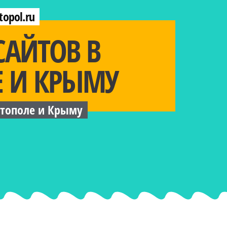
topol.ru
САЙТОВ В
Е И КРЫМУ
стополе и Крыму