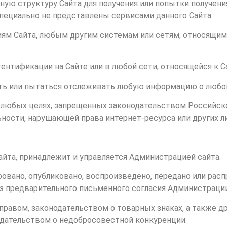
ную структуру Сайта для получения или попытки получен
ециально не представлены сервисами данного Сайта.
иям Сайта, любым другим системам или сетям, относящим
тентификации на Сайте или в любой сети, относящейся к С
вать или пытаться отслеживать любую информацию о любо
 в любых целях, запрещенных законодательством Российск
ьности, нарушающей права интернет-ресурса или других л
Сайта, принадлежит и управляется Администрацией сайта.
ровано, опубликовано, воспроизведено, передано или рас
з предварительного письменного согласия Администрации
правом, законодательством о товарных знаках, а также д
одательством о недобросовестной конкуренции.